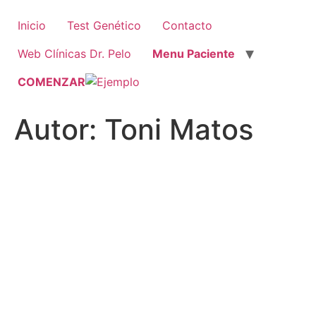
Ir
al
Inicio
Test Genético
Contacto
contenido
Web Clínicas Dr. Pelo
Menu Paciente
COMENZAR
Autor:
Toni Matos